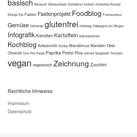
basisch
Bärlauch
Bärlauchsalz
Dinkelbrot
einfach
einfaches Rezept
Foodblog
Fastenprojekt
Fasten
Eintopf
Eis
Freiraumbus
glutenfrei
Gemüse
Getränke
Hefeteig
Hildegard von Bingen
Infografik
Kartoffeln
Karotten
Kidneybohnen
Kochblog
Kokosmilch
Mandelmus
Mandeln
Obst
Kürbis
Paprika
Pesto
Olivenöl
Pilze
One-Pot-Pasta
schnell
Spaghetti
Tomaten
vegan
Zeichnung
Zucchini
vegetarisch
Rechtliche Hinweise
Impressum
Datenschutz