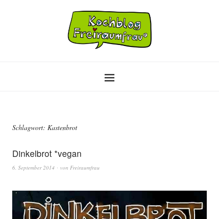
Schlagwort:
Kastenbrot
Dinkelbrot *vegan
6. September 2014
von
Freiraumfrau