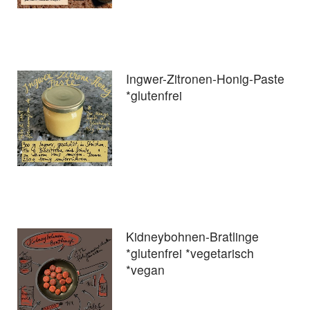
Ingwer-Zitronen-Honig-Paste
*glutenfrei
Kidneybohnen-Bratlinge
*glutenfrei *vegetarisch
*vegan