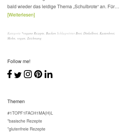
bald wieder das leidige Thema „Schulbrote“ an. Für…
Weiterlesen
Kategorie
*vegane Rezepte
,
Backen
Schlagwörter
Brot
,
Dinkelbrot
,
Kastenbrot
,
Mohn
,
vegan
,
Zeichnung
Follow me!
Themen
#1TOPF1FACH1MA(H)L
*basische Rezepte
*glutenfreie Rezepte