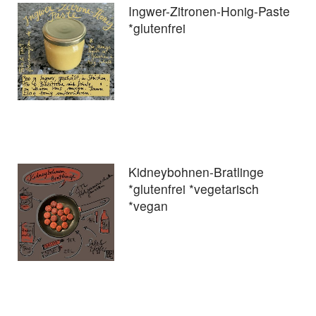
Ingwer-Zitronen-Honig-Paste
*glutenfrei
Kidneybohnen-Bratlinge
*glutenfrei *vegetarisch
*vegan