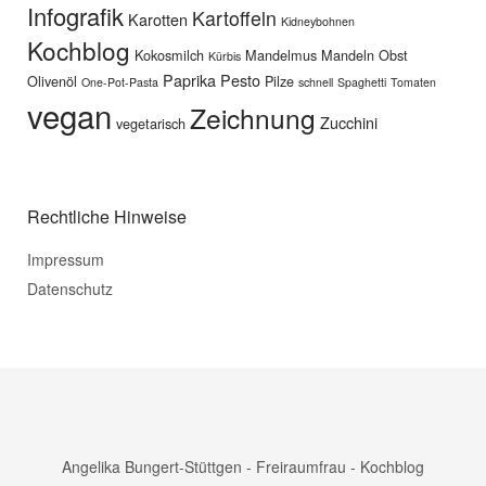
Infografik
Kartoffeln
Karotten
Kidneybohnen
Kochblog
Kokosmilch
Mandelmus
Mandeln
Obst
Kürbis
Paprika
Pesto
Olivenöl
Pilze
One-Pot-Pasta
schnell
Spaghetti
Tomaten
vegan
Zeichnung
Zucchini
vegetarisch
Rechtliche Hinweise
Impressum
Datenschutz
Angelika Bungert-Stüttgen - Freiraumfrau - Kochblog