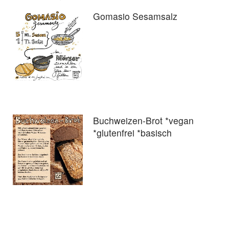
Gomasio Sesamsalz
Buchweizen-Brot *vegan
*glutenfrei *basisch