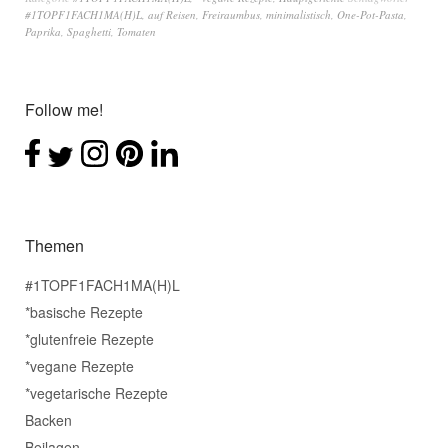
#1TOPF1FACH1MA(H)L
,
auf Reisen
,
Freiraumbus
,
minimalistisch
,
One-Pot-Pasta
,
Paprika
,
Spaghetti
,
Tomaten
Follow me!
Themen
#1TOPF1FACH1MA(H)L
*basische Rezepte
*glutenfreie Rezepte
*vegane Rezepte
*vegetarische Rezepte
Backen
Beilagen