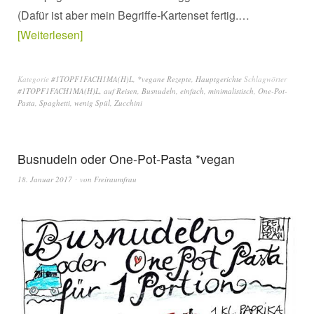
(Dafür ist aber mein Begriffe-Kartenset fertig.…
Weiterlesen
Kategorie
#1TOPF1FACH1MA(H)L
,
*vegane Rezepte
,
Hauptgerichte
Schlagwörter
#1TOPF1FACH1MA(H)L
,
auf Reisen
,
Busnudeln
,
einfach
,
minimalistisch
,
One-Pot-
Pasta
,
Spaghetti
,
wenig Spül
,
Zucchini
Busnudeln oder One-Pot-Pasta *vegan
18. Januar 2017
von
Freiraumfrau