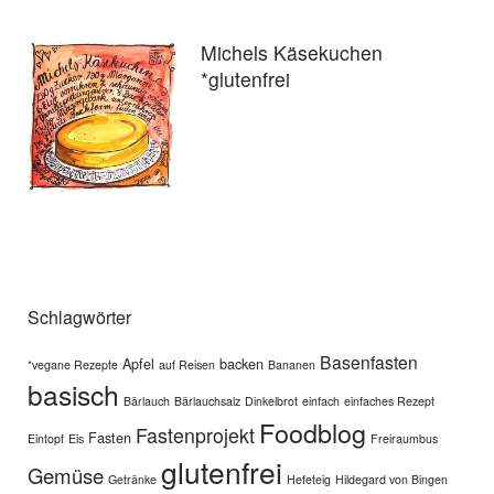
Michels Käsekuchen
*glutenfrei
Schlagwörter
Basenfasten
Apfel
backen
*vegane Rezepte
auf Reisen
Bananen
basisch
Bärlauch
Bärlauchsalz
Dinkelbrot
einfach
einfaches Rezept
Foodblog
Fastenprojekt
Fasten
Eintopf
Eis
Freiraumbus
glutenfrei
Gemüse
Getränke
Hefeteig
Hildegard von Bingen