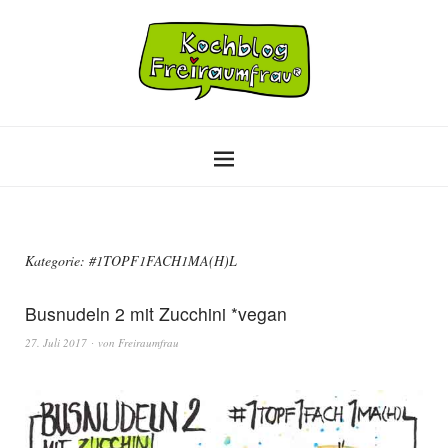
Kategorie:
#1TOPF1FACH1MA(H)L
Busnudeln 2 mit Zucchini *vegan
27. Juli 2017
von
Freiraumfrau