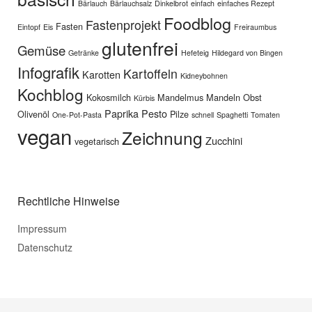
Bärlauch
Bärlauchsalz
Dinkelbrot
einfach
einfaches Rezept
Foodblog
Fastenprojekt
Fasten
Eintopf
Eis
Freiraumbus
glutenfrei
Gemüse
Getränke
Hefeteig
Hildegard von Bingen
Infografik
Kartoffeln
Karotten
Kidneybohnen
Kochblog
Kokosmilch
Mandelmus
Mandeln
Obst
Kürbis
Paprika
Pesto
Olivenöl
Pilze
One-Pot-Pasta
schnell
Spaghetti
Tomaten
vegan
Zeichnung
Zucchini
vegetarisch
Rechtliche Hinweise
Impressum
Datenschutz