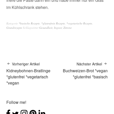
friere die Paste dann ein und habe immer nur ein Glas
im Kühlschrank stehen.
Kategorie
*basische Rezepte
,
*glutenfreie Rezepte
,
*vegetarische Rezepte
,
Grundrezepte
Schlagwörter
Gesundheit
,
Ingwer
,
Zitrone
Vorheriger Artikel
Nächster Artikel
Kidneybohnen-Bratlinge
Buchweizen-Brot *vegan
*glutenfrei *vegetarisch
*glutenfrei *basisch
*vegan
Follow me!