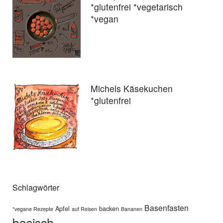
*glutenfrei *vegetarisch
*vegan
Michels Käsekuchen
*glutenfrei
Schlagwörter
Basenfasten
Apfel
backen
*vegane Rezepte
auf Reisen
Bananen
basisch