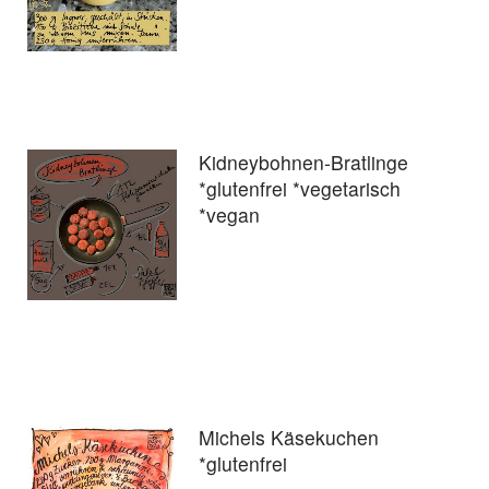
Kidneybohnen-Bratlinge
*glutenfrei *vegetarisch
*vegan
Michels Käsekuchen
*glutenfrei