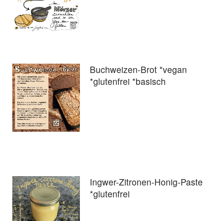
Buchweizen-Brot *vegan
*glutenfrei *basisch
Ingwer-Zitronen-Honig-Paste
*glutenfrei