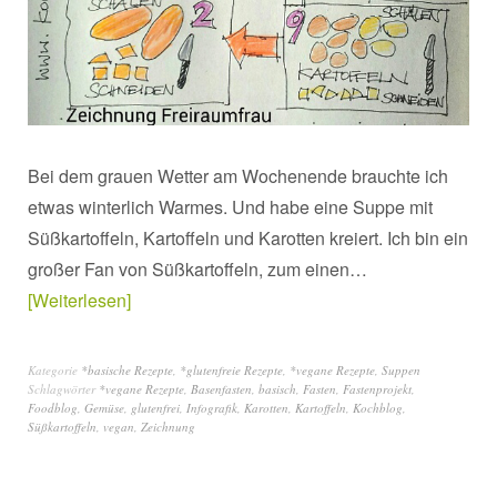
Bei dem grauen Wetter am Wochenende brauchte ich
etwas winterlich Warmes. Und habe eine Suppe mit
Süßkartoffeln, Kartoffeln und Karotten kreiert. Ich bin ein
großer Fan von Süßkartoffeln, zum einen…
Weiterlesen
Kategorie
*basische Rezepte
,
*glutenfreie Rezepte
,
*vegane Rezepte
,
Suppen
Schlagwörter
*vegane Rezepte
,
Basenfasten
,
basisch
,
Fasten
,
Fastenprojekt
,
Foodblog
,
Gemüse
,
glutenfrei
,
Infografik
,
Karotten
,
Kartoffeln
,
Kochblog
,
Süßkartoffeln
,
vegan
,
Zeichnung