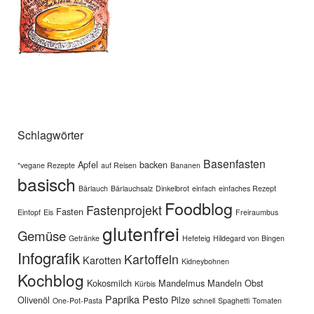
Schlagwörter
Basenfasten
Apfel
backen
*vegane Rezepte
auf Reisen
Bananen
basisch
Bärlauch
Bärlauchsalz
Dinkelbrot
einfach
einfaches Rezept
Foodblog
Fastenprojekt
Fasten
Eintopf
Eis
Freiraumbus
glutenfrei
Gemüse
Getränke
Hefeteig
Hildegard von Bingen
Infografik
Kartoffeln
Karotten
Kidneybohnen
Kochblog
Kokosmilch
Mandelmus
Mandeln
Obst
Kürbis
Paprika
Pesto
Olivenöl
Pilze
One-Pot-Pasta
schnell
Spaghetti
Tomaten