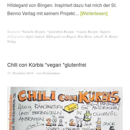
Hildegard von Bingen. Inspiriert dazu hat mich der St.
Benno Verlag mit seinem Projekt…
Weiterlesen
Kategorie
*basische Rezepte
,
*glutenfreie Rezepte
,
*vegane Rezepte
,
Suppen
Schlagwörter
Apfel
,
einfach
,
Hildegard von Bingen
,
Rote Beete
,
schnell
,
St. Benno
Verlag
Chili con Kürbis *vegan *glutenfrei
11. Dezember 2014
von
Freiraumfrau