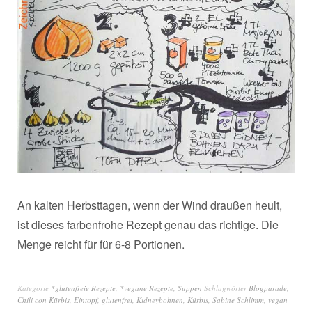
An kalten Herbsttagen, wenn der Wind draußen heult,
ist dieses farbenfrohe Rezept genau das richtige. Die
Menge reicht für für 6-8 Portionen.
Kategorie
*glutenfreie Rezepte
,
*vegane Rezepte
,
Suppen
Schlagwörter
Blogparade
,
Chili con Kürbis
,
Eintopf
,
glutenfrei
,
Kidneybohnen
,
Kürbis
,
Sabine Schlimm
,
vegan