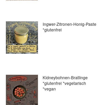
Ingwer-Zitronen-Honig-Paste
*glutenfrei
Kidneybohnen-Bratlinge
*glutenfrei *vegetarisch
*vegan