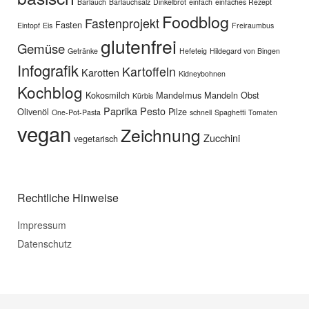
Bärlauch
Bärlauchsalz
Dinkelbrot
einfach
einfaches Rezept
Foodblog
Fastenprojekt
Fasten
Eintopf
Eis
Freiraumbus
glutenfrei
Gemüse
Getränke
Hefeteig
Hildegard von Bingen
Infografik
Kartoffeln
Karotten
Kidneybohnen
Kochblog
Kokosmilch
Mandelmus
Mandeln
Obst
Kürbis
Paprika
Pesto
Olivenöl
Pilze
One-Pot-Pasta
schnell
Spaghetti
Tomaten
vegan
Zeichnung
Zucchini
vegetarisch
Rechtliche Hinweise
Impressum
Datenschutz