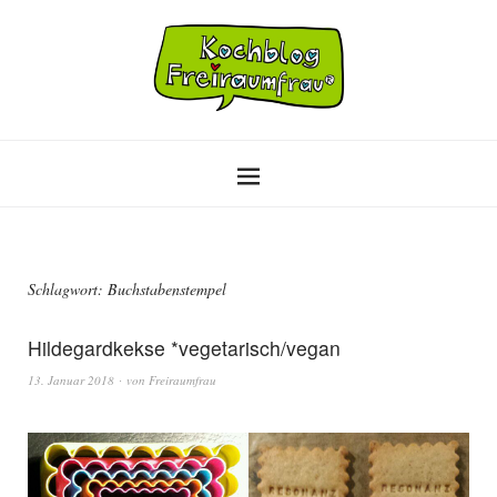
Schlagwort:
Buchstabenstempel
Hildegardkekse *vegetarisch/vegan
13. Januar 2018
von
Freiraumfrau