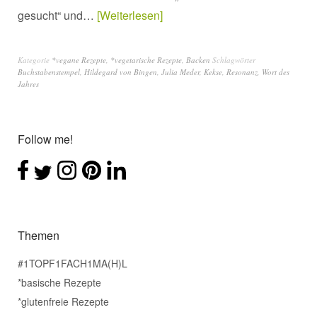
gesucht“ und…
Weiterlesen
Kategorie
*vegane Rezepte
,
*vegetarische Rezepte
,
Backen
Schlagwörter
Buchstabenstempel
,
Hildegard von Bingen
,
Julia Meder
,
Kekse
,
Resonanz
,
Wort des
Jahres
Follow me!
Themen
#1TOPF1FACH1MA(H)L
*basische Rezepte
*glutenfreie Rezepte